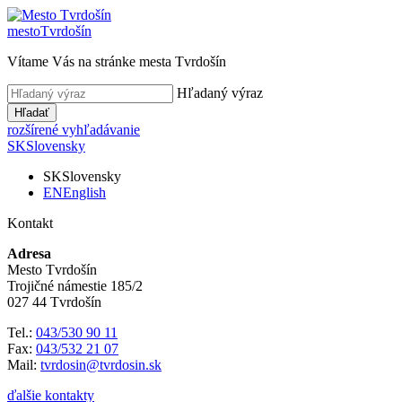
mesto
Tvrdošín
Vítame Vás na stránke mesta Tvrdošín
Hľadaný výraz
Hľadať
rozšírené vyhľadávanie
SK
Slovensky
SK
Slovensky
EN
English
Kontakt
Adresa
Mesto Tvrdošín
Trojičné námestie 185/2
027 44 Tvrdošín
Tel.:
043/530 90 11
Fax:
043/532 21 07
Mail:
tvrdosin@tvrdosin.sk
ďalšie kontakty