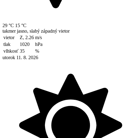
29 °C
15 °C
takmer jasno, slabý západný vietor
vietor
Z, 2.26
m/s
tlak
1020
hPa
vlhkosť
35
%
utorok 11. 8. 2026