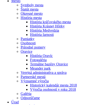
Mesto
Symboly mesta
Štatút mesta
Okresné mesto
História mesta
História kráľovského mesta
História Krásnej Hôrky
História Medvedzia
História farnosti
Pamiatky
Osobnosti
Prírodné pomery
Oravice
História Oravíc
Fotogaléria
Termálne bazény Oravice
Meander park
Verejná administratíva a správa
Partnerské mestá
Významné výročia
Historický kalendár mesta 2018
Výročia osobností v roku 2018
Galéria
Odporúčame
Úrad