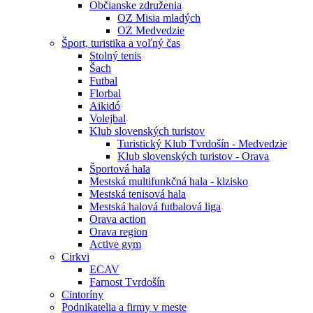
Občianske združenia
OZ Misia mladých
OZ Medvedzie
Šport, turistika a voľný čas
Stolný tenis
Šach
Futbal
Florbal
Aikidó
Volejbal
Klub slovenských turistov
Turistický Klub Tvrdošín - Medvedzie
Klub slovenských turistov - Orava
Športová hala
Mestská multifunkčná hala - klzisko
Mestská tenisová hala
Mestská halová futbalová liga
Orava action
Orava region
Active gym
Cirkvi
ECAV
Farnost Tvrdošín
Cintoríny
Podnikatelia a firmy v meste