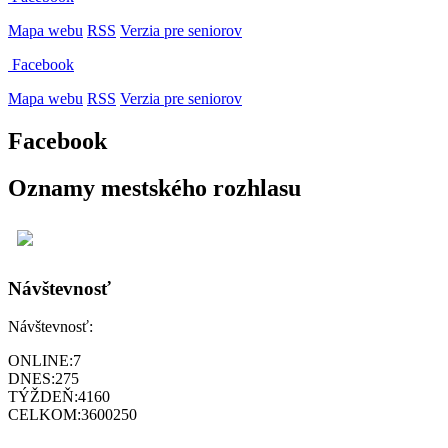
Mapa webu
RSS
Verzia pre seniorov
Facebook
Mapa webu
RSS
Verzia pre seniorov
Facebook
Oznamy mestského rozhlasu
Návštevnosť
Návštevnosť:
ONLINE:
7
DNES:
275
TÝŽDEŇ:
4160
CELKOM:
3600250