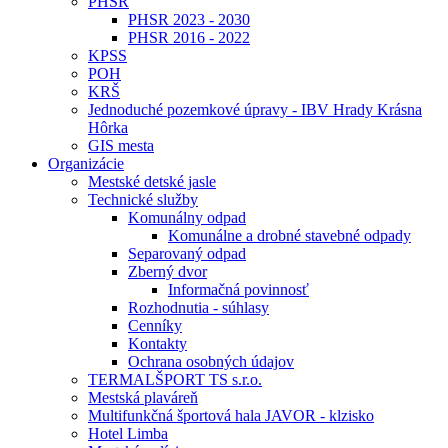
PHSR
PHSR 2023 - 2030
PHSR 2016 - 2022
KPSS
POH
KRŠ
Jednoduché pozemkové úpravy - IBV Hrady Krásna
Hôrka
GIS mesta
Organizácie
Mestské detské jasle
Technické služby
Komunálny odpad
Komunálne a drobné stavebné odpady
Separovaný odpad
Zberný dvor
Informačná povinnosť
Rozhodnutia - súhlasy
Cenníky
Kontakty
Ochrana osobných údajov
TERMALŠPORT TS s.r.o.
Mestská plaváreň
Multifunkčná športová hala JAVOR - klzisko
Hotel Limba