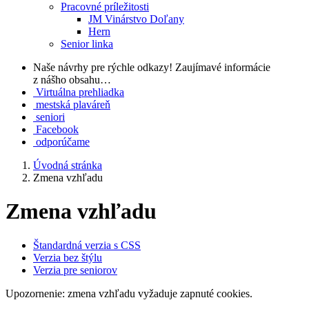
Pracovné príležitosti
JM Vinárstvo Doľany
Hern
Senior linka
Naše návrhy pre rýchle odkazy!
Zaujímavé informácie
z nášho obsahu…
Virtuálna prehliadka
mestská plaváreň
seniori
Facebook
odporúčame
Úvodná stránka
Zmena vzhľadu
Zmena vzhľadu
Štandardná verzia s CSS
Verzia bez štýlu
Verzia pre seniorov
Upozornenie: zmena vzhľadu vyžaduje zapnuté cookies.