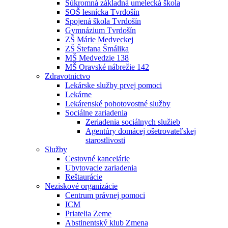
Súkromná základná umelecká škola
SOŠ lesnícka Tvrdošín
Spojená škola Tvrdošín
Gymnázium Tvrdošín
ZŠ Márie Medveckej
ZŠ Štefana Šmálika
MŠ Medvedzie 138
MŠ Oravské nábrežie 142
Zdravotnictvo
Lekárske služby prvej pomoci
Lekárne
Lekárenské pohotovostné služby
Sociálne zariadenia
Zeriadenia sociálnych služieb
Agentúry domácej ošetrovateľskej
starostlivosti
Služby
Cestovné kancelárie
Ubytovacie zariadenia
Reštaurácie
Neziskové organizácie
Centrum právnej pomoci
ICM
Priatelia Zeme
Abstinentský klub Zmena