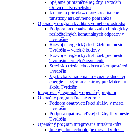
Spájame prihraničné regióny Tvrdošín –
Oravice – Kościelisko
Kultúra a príroda – obraz kreatívneho a
turisticky atraktívneho pohraničia
Operačný program kvalita životného prostredia
Podpora predchádzania vzniku biologicky
rozložiteľných komunálnych odpadov v
Tvrdošíne
Rozvoj energetických služieb pre mesto
Tvrdošín – verejné budovy
Rozvoj energetických služieb pre mesto
Tvrdošín – verejné osvetlenie
Stredisko triedeného zberu a kompostáreň
Tvrdošín
Výstavba zariadenia na využitie slnečnej
energie na výrobu elektriny pre Materskú
školu Tvrdošín
Integrovaný regionálny operačný program
Operačný program ľudské zdroje
Podpora opatrovateľskej služby v meste
Tvrdošín
Podpora opatrovateľskej služby II. v meste
Tvrdošín
Operačný program integrovaná infraštruktúra
Inteligentné technológie mesta Tvrdošín