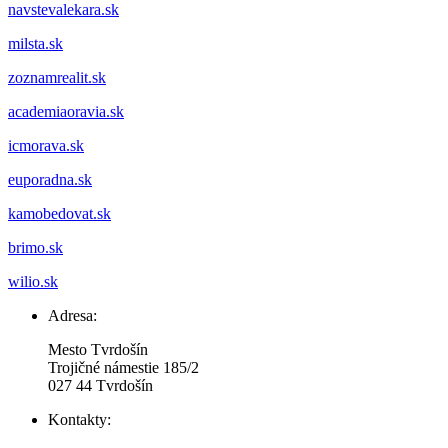
navstevalekara.sk
milsta.sk
zoznamrealit.sk
academiaoravia.sk
icmorava.sk
euporadna.sk
kamobedovat.sk
brimo.sk
wilio.sk
Adresa:
Mesto Tvrdošín
Trojičné námestie 185/2
027 44 Tvrdošín
Kontakty: