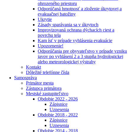
ohrozeného priestoru
Odporúčaná hmotnosť a zloženie úkrytovej a
evakuačnej batožiny
Ukrytie
Zásady sparávania sa v úkrytoch
Improvizovaná ochrana dýchacích ciest a
povrchu tela
Kam ísť v prípade vyhlásenia evakuácie
Upozornenie!
Odporúčania pre obyvateľstvo v prípade vzniku
javov po vyhlásení 2 a 3 stupňa hydrologickej
alebo meteorologickej výstrahy
Kontakt
Dôležité telefónne čísla
Samospráva
Primátor mesta
Zástupca primátora
Mestské zastupiteľstvo
Obdobie 2022 - 2026
Zápisnice
Uznesenia
Obdobie 2018 - 2022
Zápisnice
Uznesenia
Obdobie 2014 - 2018