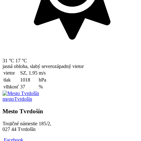
31 °C
17 °C
jasná obloha, slabý severozápadný vietor
vietor
SZ, 1.95
m/s
tlak
1018
hPa
vlhkosť
37
%
mesto
Tvrdošín
Mesto Tvrdošín
Trojičné námestie 185/2,
027 44 Tvrdošín
Facebook