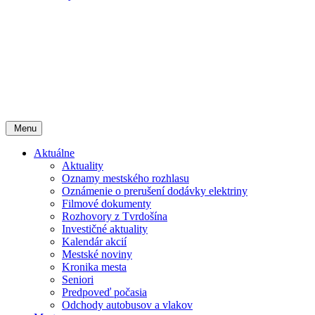
Menu
Aktuálne
Aktuality
Oznamy mestského rozhlasu
Oznámenie o prerušení dodávky elektriny
Filmové dokumenty
Rozhovory z Tvrdošína
Investičné aktuality
Kalendár akcií
Mestské noviny
Kronika mesta
Seniori
Predpoveď počasia
Odchody autobusov a vlakov