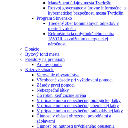
Manažment údajov mesta Tvrdošín
Rozvoj governance a úrovne informačnej a
kybernetickej bezpečnosti mesta Tvrdošín
Program Slovensko
Triedený zber komunálnych odpadov v
meste Tvrdošín
Rekonštrukcia polyfunkčného centra
JAVOR so znížením energetickej
náročnosti
Dotácie
Bytový fond mesta
Priestory na prenájom
Archív ponúk
Krízové situácie
Varovanie obyvateľstva
Všeobecné zásady pri vyžadovaní pomoci
Zásady prvej pomoci
Nebezpečné látky
Čo robiť, keď zaznie siréna
V prípade úniku nebezbečnej biologickej látky
V prípade úniku nebezbečnej chemickéj látky
V prípade úniku nebezbečnej radioakívnej látky
Činnosť v oblasti ohrozenej povodňami a
záplavami
Činnosť pri nutnosti urýchleného opustenia