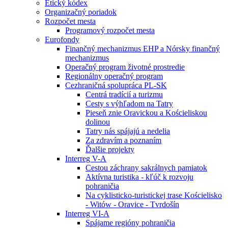
Etický kódex
Organizačný poriadok
Rozpočet mesta
Programový rozpočet mesta
Eurofondy
Finančný mechanizmus EHP a Nórsky finančný
mechanizmus
Operačný program životné prostredie
Regionálny operačný program
Cezhraničná spolupráca PL-SK
Centrá tradícií a turizmu
Cesty s výhľadom na Tatry
Pieseň znie Oravickou a Kościeliskou
dolinou
Tatry nás spájajú a nedelia
Za zdravím a poznaním
Ďalšie projekty
Interreg V-A
Cestou záchrany sakrálnych pamiatok
Aktívna turistika - kľúč k rozvoju
pohraničia
Na cyklisticko-turistickej trase Kościelisko
- Witów - Oravice - Tvrdošín
Interreg VI-A
Spájame regióny pohraničia