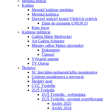
Mestská polícia
Kultúra
Mestské kultúrne stredisko
Mestská knižnica
Drevený gotický kostol Všetkých svätých
Zápis do zoznamu UNESCO
Kino Javor
Kultúrne inštitúcie
Galéria Márie Medveckej
Art Galéria Schürger
Miestny odbor Matice slovenskej
Dokumenty
Činnosť
Výtvarné umenie
TV Oravia
Školstvo
SC špeciálno-pedagogického poradenstva
Centrum poradenstva a prevencie
Školský úrad
CVČ Tvrdošín
ZUŠ Tvrdošín
ZUŠ Tvrdošín - webstránka
ZUŠ Tvrdošín - povinné zverejňovanie
Archív 2025
Archív 2024