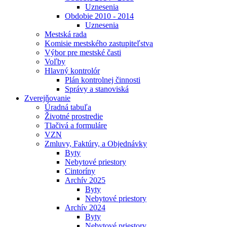
Uznesenia
Obdobie 2010 - 2014
Uznesenia
Mestská rada
Komisie mestského zastupiteľstva
Výbor pre mestské časti
Voľby
Hlavný kontrolór
Plán kontrolnej činnosti
Správy a stanoviská
Zverejňovanie
Úradná tabuľa
Životné prostredie
Tlačivá a formuláre
VZN
Zmluvy, Faktúry, a Objednávky
Byty
Nebytové priestory
Cintoríny
Archív 2025
Byty
Nebytové priestory
Archív 2024
Byty
Nebytové priestory