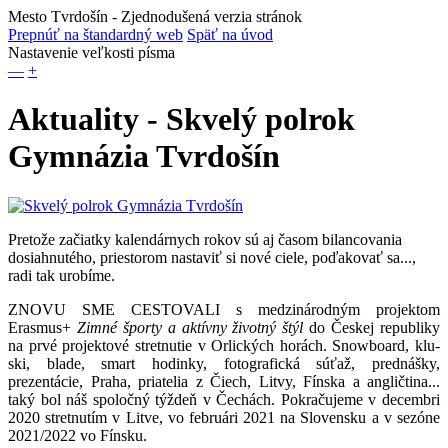
Mesto Tvrdošín
- Zjednodušená verzia stránok
Prepnúť na štandardný web
Späť na úvod
Nastavenie veľkosti písma
—
+
Aktuality - Skvelý polrok
Gymnázia Tvrdošín
Pretože začiatky kalendárnych rokov sú aj časom bilancovania
dosiahnutého, priestorom nastaviť si nové ciele, poďakovať sa...,
radi tak urobíme.
ZNOVU SME CESTOVALI s medzinárodným projektom
Erasmus+
Zimné športy a aktívny životný štýl
do Českej republiky
na prvé projektové stretnutie v Orlických horách. Snowboard, klu-
ski, blade, smart hodinky, fotografická súťaž, prednášky,
prezentácie, Praha, priatelia z Čiech, Litvy, Fínska a angličtina...
taký bol náš spoločný týždeň v Čechách. Pokračujeme v decembri
2020 stretnutím v Litve, vo februári 2021 na Slovensku a v sezóne
2021/2022 vo Fínsku.