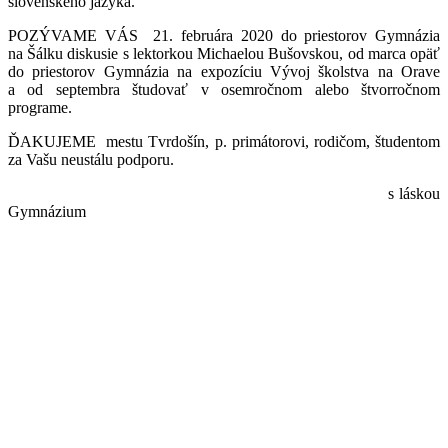
slovenského jazyka.
POZÝVAME VÁS 21. februára 2020 do priestorov Gymnázia
na Šálku diskusie s lektorkou Michaelou Bušovskou, od marca opäť
do priestorov Gymnázia na expozíciu Vývoj školstva na Orave
a od septembra študovať v osemročnom alebo štvorročnom
programe.
ĎAKUJEME mestu Tvrdošín, p. primátorovi, rodičom, študentom
za Vašu neustálu podporu.
s láskou
Gymnázium