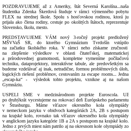
POZDRAVUJEME až z Ameriky, štát Severná Karolína...naša
študentka Zdenka Škerdová študuje v rámci výmenného pobytu
FLEX na strednej škole. Spolu s hosťovskou rodinou, ktorá ju
prijala ako člena rodiny, cestuje po okolitých štátoch, reprezentuje
Slovensko, školu, mesto.
PREDSTAVUJEME VÁM nový 3-ročný projekt predložený
MŠVVaŠ SR, do ktorého Gymnázium Tvrdošín vstúpilo
na začiatku školského roka. V rámci neho získame zručnosti
na zlepšenie výsledkov v oblasti čitateľskej, matematickej
a prírodovednej gramotnosti, kompletne vymeníme počítačovú
techniku, dataprojektory, interaktívne tabule, ale predovšetkým sa
budeme vzdelávať aj inak, netradične, formou problémových úloh,
logických riešení problémov, cestovaním za escape rooms... Jedna
„escap-ka“ - výsledok tohto projektu, vznikne aj na našom
Gymnáziu.
USPELI SME v medzinárodnom projekte Euroscola. Už
po druhýkrát vycestujeme na rokovací deň Európskeho parlamentu
v Štrasburgu. Máme víťazov okresného kola olympiády
v nemeckom jazyku v obidvoch kategóriách 2A, 2B s postupom
na krajské kolo, rovnako tak víťazov okresného kola olympiády
v anglickom jazyku kategórie 1B a 2A s postupom na krajské kolo.
Jedno z prvých miest nám patrilo aj na okresnom kole olympiády zo