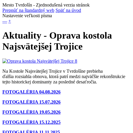
Mesto Tvrdošín
- Zjednodušená verzia stránok
Prepnúť na štandardný web
Späť na úvod
Nastavenie veľkosti písma
—
+
Aktuality - Oprava kostola
Najsvätejšej Trojice
Na Kostole Najsvätejšej Trojice v Tvrdošíne prebieha
ďalšia rozsiahla obnova, ktorá patrí medzi najväčšie rekonštrukcie
tejto historickej dominanty za posledné desaťročia.
FOTOGALÉRIA 04.08.2026
FOTOGALÉRIA 15.07.2026
FOTOGALÉRIA 19.05.2026
FOTOGALÉRIA 15.12.2025
FOTOGALÉRIA 11.11.2025