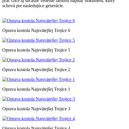
prác chce aj súčasné vedenie farnosti napísať dokument, ktorý
schová pre nasledujúce generácie.
Oprava kostola Najsvätejšej Trojice 6
Oprava kostola Najsvätejšej Trojice 5
Oprava kostola Najsvätejšej Trojice 2
Oprava kostola Najsvätejšej Trojice 1
Oprava kostola Najsvätejšej Trojice 3
Oprava kostola Najsvätejšej Trojice 4