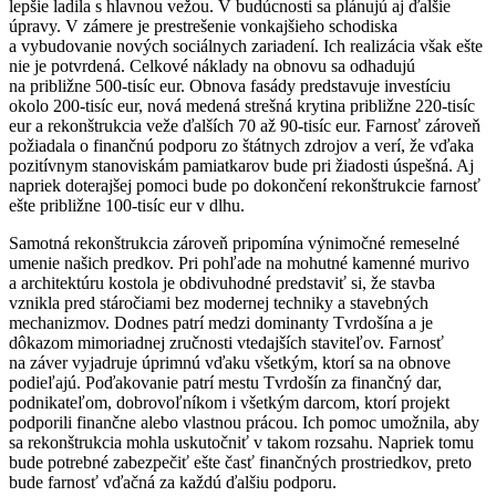
lepšie ladila s hlavnou vežou. V budúcnosti sa plánujú aj ďalšie
úpravy. V zámere je prestrešenie vonkajšieho schodiska
a vybudovanie nových sociálnych zariadení. Ich realizácia však ešte
nie je potvrdená. Celkové náklady na obnovu sa odhadujú
na približne 500-tisíc eur. Obnova fasády predstavuje investíciu
okolo 200-tisíc eur, nová medená strešná krytina približne 220-tisíc
eur a rekonštrukcia veže ďalších 70 až 90-tisíc eur. Farnosť zároveň
požiadala o finančnú podporu zo štátnych zdrojov a verí, že vďaka
pozitívnym stanoviskám pamiatkarov bude pri žiadosti úspešná. Aj
napriek doterajšej pomoci bude po dokončení rekonštrukcie farnosť
ešte približne 100-tisíc eur v dlhu.
Samotná rekonštrukcia zároveň pripomína výnimočné remeselné
umenie našich predkov. Pri pohľade na mohutné kamenné murivo
a architektúru kostola je obdivuhodné predstaviť si, že stavba
vznikla pred stáročiami bez modernej techniky a stavebných
mechanizmov. Dodnes patrí medzi dominanty Tvrdošína a je
dôkazom mimoriadnej zručnosti vtedajších staviteľov. Farnosť
na záver vyjadruje úprimnú vďaku všetkým, ktorí sa na obnove
podieľajú. Poďakovanie patrí mestu Tvrdošín za finančný dar,
podnikateľom, dobrovoľníkom i všetkým darcom, ktorí projekt
podporili finančne alebo vlastnou prácou. Ich pomoc umožnila, aby
sa rekonštrukcia mohla uskutočniť v takom rozsahu. Napriek tomu
bude potrebné zabezpečiť ešte časť finančných prostriedkov, preto
bude farnosť vďačná za každú ďalšiu podporu.