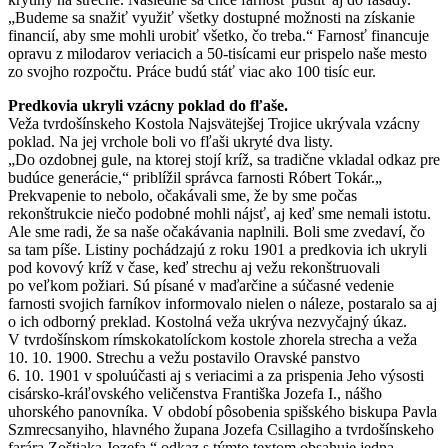
„Budeme sa snažiť využiť všetky dostupné možnosti na získanie
financií, aby sme mohli urobiť všetko, čo treba.“ Farnosť financuje
opravu z milodarov veriacich a 50-tisícami eur prispelo naše mesto
zo svojho rozpočtu. Práce budú stáť viac ako 100 tisíc eur.
Predkovia ukryli vzácny poklad do fľaše.
Veža tvrdošínskeho Kostola Najsvätejšej Trojice ukrývala vzácny
poklad. Na jej vrchole boli vo fľaši ukryté dva listy.
„Do ozdobnej gule, na ktorej stojí kríž, sa tradične vkladal odkaz pre
budúce generácie,“ priblížil správca farnosti Róbert Tokár.„
Prekvapenie to nebolo, očakávali sme, že by sme počas
rekonštrukcie niečo podobné mohli nájsť, aj keď sme nemali istotu.
Ale sme radi, že sa naše očakávania naplnili. Boli sme zvedaví, čo
sa tam píše. Listiny pochádzajú z roku 1901 a predkovia ich ukryli
pod kovový kríž v čase, keď strechu aj vežu rekonštruovali
po veľkom požiari. Sú písané v maďarčine a súčasné vedenie
farnosti svojich farníkov informovalo nielen o náleze, postaralo sa aj
o ich odborný preklad. Kostolná veža ukrýva nezvyčajný úkaz.
V tvrdošínskom rímskokatolíckom kostole zhorela strecha a veža
10. 10. 1900. Strechu a vežu postavilo Oravské panstvo
6. 10. 1901 v spoluúčasti aj s veriacimi a za prispenia Jeho výsosti
cisársko-kráľovského veličenstva Františka Jozefa I., nášho
uhorského panovníka. V období pôsobenia spišského biskupa Pavla
Szmrecsanyiho, hlavného župana Jozefa Csillagiho a tvrdošínskeho
farára Zoštiaka Jozefa,“ odkaz s týmto textom obsahuje jedna