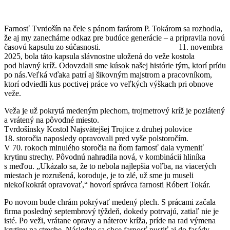
Farnosť Tvrdošín na čele s pánom farárom P. Tokárom sa rozhodla,
že aj my zanecháme odkaz pre budúce generácie – a pripravila novú
časovú kapsulu zo súčasnosti. 11. novembra
2025, bola táto kapsula slávnostne uložená do veže kostola
pod hlavný kríž. Odovzdali sme kúsok našej histórie tým, ktorí prídu
po nás.Veľká vďaka patrí aj šikovným majstrom a pracovníkom,
ktorí odviedli kus poctivej práce vo veľkých výškach pri obnove
veže.
Veža je už pokrytá medeným plechom, trojmetrový kríž je pozlátený
a vrátený na pôvodné miesto.
Tvrdošínsky Kostol Najsvätejšej Trojice z druhej polovice
18. storočia naposledy opravovali pred vyše polstoročím.
V 70. rokoch minulého storočia na ňom farnosť dala vymeniť
krytinu strechy. Pôvodnú nahradila nová, v kombinácii hliníka
s meďou. „Ukázalo sa, že to nebola najlepšia voľba, na viacerých
miestach je rozrušená, koroduje, je to zlé, už sme ju museli
niekoľkokrát opravovať,“ hovorí správca farnosti Róbert Tokár.
Po novom bude chrám pokrývať medený plech. S prácami začala
firma posledný septembrový týždeň, dokedy potrvajú, zatiaľ nie je
isté. Po veži, vrátane opravy a náterov kríža, príde na rad výmena
krytiny na streche. Následne sa chce farnosť pustiť aj do fasády.