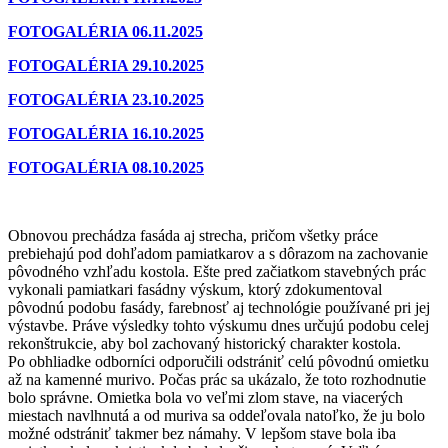
FOTOGALÉRIA 06.11.2025
FOTOGALÉRIA 29.10.2025
FOTOGALÉRIA 23.10.2025
FOTOGALÉRIA 16.10.2025
FOTOGALÉRIA 08.10.2025
Obnovou prechádza fasáda aj strecha, pričom všetky práce
prebiehajú pod dohľadom pamiatkarov a s dôrazom na zachovanie
pôvodného vzhľadu kostola. Ešte pred začiatkom stavebných prác
vykonali pamiatkari fasádny výskum, ktorý zdokumentoval
pôvodnú podobu fasády, farebnosť aj technológie používané pri jej
výstavbe. Práve výsledky tohto výskumu dnes určujú podobu celej
rekonštrukcie, aby bol zachovaný historický charakter kostola.
Po obhliadke odborníci odporučili odstrániť celú pôvodnú omietku
až na kamenné murivo. Počas prác sa ukázalo, že toto rozhodnutie
bolo správne. Omietka bola vo veľmi zlom stave, na viacerých
miestach navlhnutá a od muriva sa oddeľovala natoľko, že ju bolo
možné odstrániť takmer bez námahy. V lepšom stave bola iba