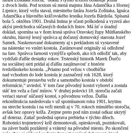
z dvoch listín. Pod textom sú mená majstra Jána Adamčíka z Hornej
Lipnice, ktorý vežu staval, miestneho farára Jozefa Zoštiaka, Ignáca
Adamčíka a hlavného kráľovského lesníka Jozefa Bárdoša. Spísaná
bola 5. októbra 1901. Druhá listina je sčasti poškodená a vyzerá ako
akýsi predchodca súčasných dodacích listov. Má ísť o úradný
doklad, spomína sa v ňom lesná správa Oravskej župy Mútňanského
okruhu, hlavný lesný správca aj dočasný domovský starosta Jozef
Samek. Naskenované dokumenty aj s prekladom sú vystavené
na nástenke vo vnútri kostola. Zarámované originály sú odložené
na fare. Správca farnosti vymýšľa spôsob, ako ich odložiť tak, aby
vydržali ďalšie desiatky rokov. Trstenský historik Marek Ďurčo
na sociálnej sieti pridal aj ďalšiu zaujímavosť z histórie
tvrdošínskeho kostola. „Priamo pod vežou v chodbičke
nad vchodom do lode kostola je zaznačený rok 1628, ktorý
dokumentuje prestavbu veže a samotného kostola v období
reformácie,“ uviedol. V tom čase pôvodný kostol vyhorel a zostala
stáť len veža a časť múrov. V druhej polovici 18. storočia začali
veriaci stavať súčasný kostol, s pôvodnou vežou. Ďalšia
rekonštrukcia nasledovala v už spomínanom roku 1901, krytinu
na streche kostola i na veži menili aj v 70. rokoch minulého storočia,
avšak bez opravy kríža. Zrejme preto pod ním zostal odkaz ukrytý
až doteraz. Zatiaľ posledná oprava prebieha v týchto dňoch.
Robotníci trojmetrový kríž demontovali, opieskovali, pozinkovali,
na záver budú pozlátený a vrátený na pôvodné miesto. Po skončení