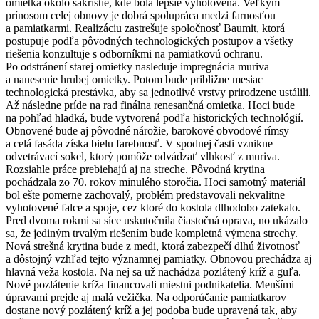
omietka okolo sakristie, kde bola lepšie vyhotovená. Veľkým
prínosom celej obnovy je dobrá spolupráca medzi farnosťou
a pamiatkarmi. Realizáciu zastrešuje spoločnosť Baumit, ktorá
postupuje podľa pôvodných technologických postupov a všetky
riešenia konzultuje s odborníkmi na pamiatkovú ochranu.
Po odstránení starej omietky nasleduje impregnácia muriva
a nanesenie hrubej omietky. Potom bude približne mesiac
technologická prestávka, aby sa jednotlivé vrstvy prirodzene ustálili.
Až následne príde na rad finálna renesančná omietka. Hoci bude
na pohľad hladká, bude vytvorená podľa historických technológií.
Obnovené bude aj pôvodné nárožie, barokové obvodové rímsy
a celá fasáda získa bielu farebnosť. V spodnej časti vznikne
odvetrávací sokel, ktorý pomôže odvádzať vlhkosť z muriva.
Rozsiahle práce prebiehajú aj na streche. Pôvodná krytina
pochádzala zo 70. rokov minulého storočia. Hoci samotný materiál
bol ešte pomerne zachovalý, problém predstavovali nekvalitne
vyhotovené falce a spoje, cez ktoré do kostola dlhodobo zatekalo.
Pred dvoma rokmi sa síce uskutočnila čiastočná oprava, no ukázalo
sa, že jediným trvalým riešením bude kompletná výmena strechy.
Nová strešná krytina bude z medi, ktorá zabezpečí dlhú životnosť
a dôstojný vzhľad tejto významnej pamiatky. Obnovou prechádza aj
hlavná veža kostola. Na nej sa už nachádza pozlátený kríž a guľa.
Nové pozlátenie kríža financovali miestni podnikatelia. Menšími
úpravami prejde aj malá vežička. Na odporúčanie pamiatkarov
dostane nový pozlátený kríž a jej podoba bude upravená tak, aby