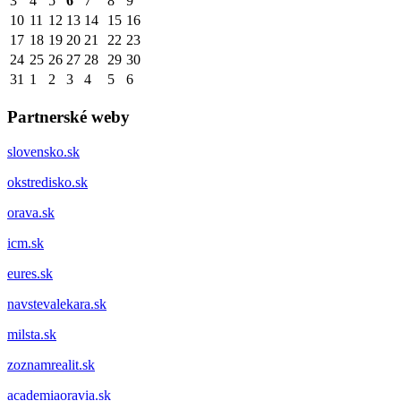
3
4
5
6
7
8
9
10
11
12
13
14
15
16
17
18
19
20
21
22
23
24
25
26
27
28
29
30
31
1
2
3
4
5
6
Partnerské weby
slovensko.sk
okstredisko.sk
orava.sk
icm.sk
eures.sk
navstevalekara.sk
milsta.sk
zoznamrealit.sk
academiaoravia.sk