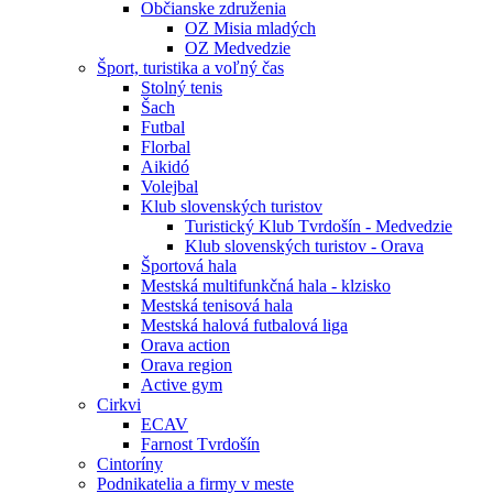
Občianske združenia
OZ Misia mladých
OZ Medvedzie
Šport, turistika a voľný čas
Stolný tenis
Šach
Futbal
Florbal
Aikidó
Volejbal
Klub slovenských turistov
Turistický Klub Tvrdošín - Medvedzie
Klub slovenských turistov - Orava
Športová hala
Mestská multifunkčná hala - klzisko
Mestská tenisová hala
Mestská halová futbalová liga
Orava action
Orava region
Active gym
Cirkvi
ECAV
Farnost Tvrdošín
Cintoríny
Podnikatelia a firmy v meste