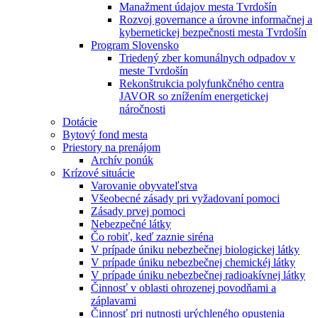
Manažment údajov mesta Tvrdošín
Rozvoj governance a úrovne informačnej a
kybernetickej bezpečnosti mesta Tvrdošín
Program Slovensko
Triedený zber komunálnych odpadov v
meste Tvrdošín
Rekonštrukcia polyfunkčného centra
JAVOR so znížením energetickej
náročnosti
Dotácie
Bytový fond mesta
Priestory na prenájom
Archív ponúk
Krízové situácie
Varovanie obyvateľstva
Všeobecné zásady pri vyžadovaní pomoci
Zásady prvej pomoci
Nebezpečné látky
Čo robiť, keď zaznie siréna
V prípade úniku nebezbečnej biologickej látky
V prípade úniku nebezbečnej chemickéj látky
V prípade úniku nebezbečnej radioakívnej látky
Činnosť v oblasti ohrozenej povodňami a
záplavami
Činnosť pri nutnosti urýchleného opustenia