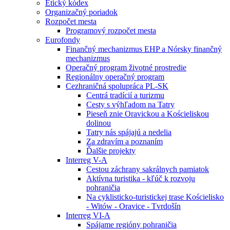
Etický kódex
Organizačný poriadok
Rozpočet mesta
Programový rozpočet mesta
Eurofondy
Finančný mechanizmus EHP a Nórsky finančný
mechanizmus
Operačný program životné prostredie
Regionálny operačný program
Cezhraničná spolupráca PL-SK
Centrá tradícií a turizmu
Cesty s výhľadom na Tatry
Pieseň znie Oravickou a Kościeliskou
dolinou
Tatry nás spájajú a nedelia
Za zdravím a poznaním
Ďalšie projekty
Interreg V-A
Cestou záchrany sakrálnych pamiatok
Aktívna turistika - kľúč k rozvoju
pohraničia
Na cyklisticko-turistickej trase Kościelisko
- Witów - Oravice - Tvrdošín
Interreg VI-A
Spájame regióny pohraničia