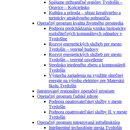
Spájame prihraničné regióny Tvrdošín –
Oravice – Kościelisko
Kultúra a príroda – obraz kreatívneho a
turisticky atraktívneho pohraničia
Operačný program kvalita životného prostredia
Podpora predchádzania vzniku biologicky
rozložiteľných komunálnych odpadov v
Tvrdošíne
Rozvoj energetických služieb pre mesto
Tvrdošín – verejné budovy
Rozvoj energetických služieb pre mesto
Tvrdošín – verejné osvetlenie
Stredisko triedeného zberu a kompostáreň
Tvrdošín
Výstavba zariadenia na využitie slnečnej
energie na výrobu elektriny pre Materskú
školu Tvrdošín
Integrovaný regionálny operačný program
Operačný program ľudské zdroje
Podpora opatrovateľskej služby v meste
Tvrdošín
Podpora opatrovateľskej služby II. v meste
Tvrdošín
Operačný program integrovaná infraštruktúra
Inteligentné technológie mesta Tvrdošín