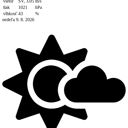
vietor
SV, 3.05
m/s
tlak
1021
hPa
vlhkosť
43
%
nedeľa 9. 8. 2026