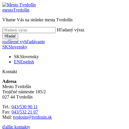
mesto
Tvrdošín
Vítame Vás na stránke mesta Tvrdošín
Hľadaný výraz
Hľadať
rozšírené vyhľadávanie
SK
Slovensky
SK
Slovensky
EN
English
Kontakt
Adresa
Mesto Tvrdošín
Trojičné námestie 185/2
027 44 Tvrdošín
Tel.:
043/530 90 11
Fax:
043/532 21 07
Mail:
tvrdosin@tvrdosin.sk
ďalšie kontakty