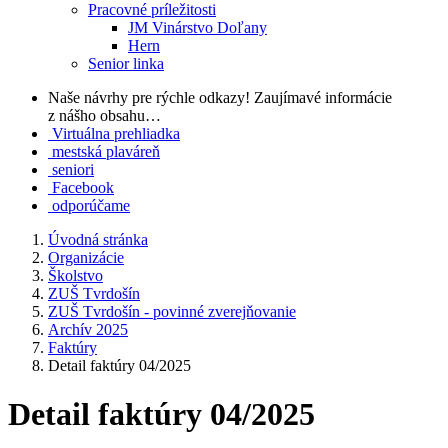
Pracovné príležitosti
JM Vinárstvo Doľany
Hern
Senior linka
Naše návrhy pre rýchle odkazy!
Zaujímavé informácie
z nášho obsahu…
Virtuálna prehliadka
mestská plaváreň
seniori
Facebook
odporúčame
Úvodná stránka
Organizácie
Školstvo
ZUŠ Tvrdošín
ZUŠ Tvrdošín - povinné zverejňovanie
Archív 2025
Faktúry
Detail faktúry 04/2025
Detail faktúry 04/2025