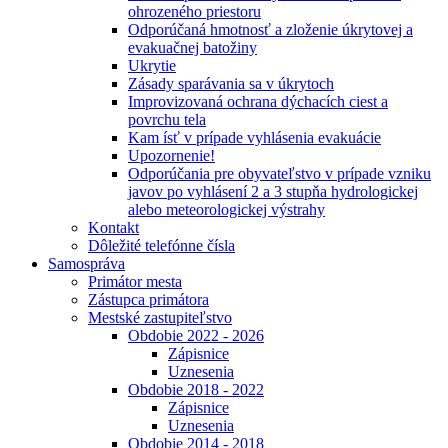
ohrozeného priestoru
Odporúčaná hmotnosť a zloženie úkrytovej a
evakuačnej batožiny
Ukrytie
Zásady sparávania sa v úkrytoch
Improvizovaná ochrana dýchacích ciest a
povrchu tela
Kam ísť v prípade vyhlásenia evakuácie
Upozornenie!
Odporúčania pre obyvateľstvo v prípade vzniku
javov po vyhlásení 2 a 3 stupňa hydrologickej
alebo meteorologickej výstrahy
Kontakt
Dôležité telefónne čísla
Samospráva
Primátor mesta
Zástupca primátora
Mestské zastupiteľstvo
Obdobie 2022 - 2026
Zápisnice
Uznesenia
Obdobie 2018 - 2022
Zápisnice
Uznesenia
Obdobie 2014 - 2018