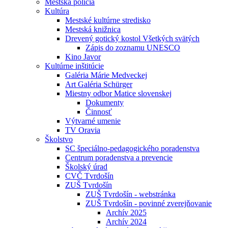
Mestská polícia
Kultúra
Mestské kultúrne stredisko
Mestská knižnica
Drevený gotický kostol Všetkých svätých
Zápis do zoznamu UNESCO
Kino Javor
Kultúrne inštitúcie
Galéria Márie Medveckej
Art Galéria Schürger
Miestny odbor Matice slovenskej
Dokumenty
Činnosť
Výtvarné umenie
TV Oravia
Školstvo
SC špeciálno-pedagogického poradenstva
Centrum poradenstva a prevencie
Školský úrad
CVČ Tvrdošín
ZUŠ Tvrdošín
ZUŠ Tvrdošín - webstránka
ZUŠ Tvrdošín - povinné zverejňovanie
Archív 2025
Archív 2024