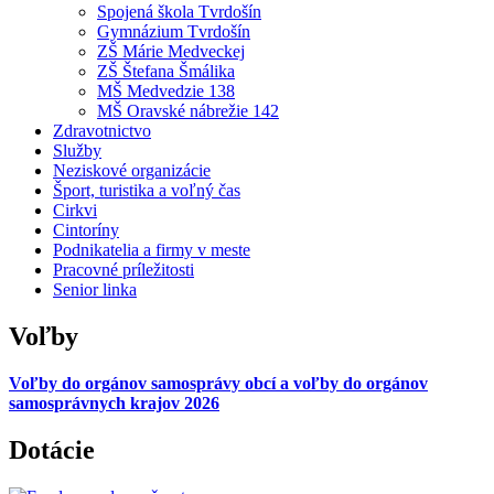
Spojená škola Tvrdošín
Gymnázium Tvrdošín
ZŠ Márie Medveckej
ZŠ Štefana Šmálika
MŠ Medvedzie 138
MŠ Oravské nábrežie 142
Zdravotnictvo
Služby
Neziskové organizácie
Šport, turistika a voľný čas
Cirkvi
Cintoríny
Podnikatelia a firmy v meste
Pracovné príležitosti
Senior linka
Voľby
Voľby do orgánov samosprávy obcí a voľby do orgánov
samosprávnych krajov 2026
Dotácie