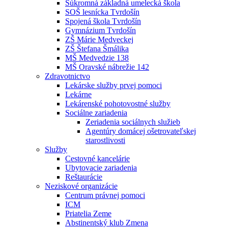
Súkromná základná umelecká škola
SOŠ lesnícka Tvrdošín
Spojená škola Tvrdošín
Gymnázium Tvrdošín
ZŠ Márie Medveckej
ZŠ Štefana Šmálika
MŠ Medvedzie 138
MŠ Oravské nábrežie 142
Zdravotnictvo
Lekárske služby prvej pomoci
Lekárne
Lekárenské pohotovostné služby
Sociálne zariadenia
Zeriadenia sociálnych služieb
Agentúry domácej ošetrovateľskej
starostlivosti
Služby
Cestovné kancelárie
Ubytovacie zariadenia
Reštaurácie
Neziskové organizácie
Centrum právnej pomoci
ICM
Priatelia Zeme
Abstinentský klub Zmena