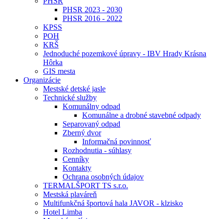
PHSR
PHSR 2023 - 2030
PHSR 2016 - 2022
KPSS
POH
KRŠ
Jednoduché pozemkové úpravy - IBV Hrady Krásna
Hôrka
GIS mesta
Organizácie
Mestské detské jasle
Technické služby
Komunálny odpad
Komunálne a drobné stavebné odpady
Separovaný odpad
Zberný dvor
Informačná povinnosť
Rozhodnutia - súhlasy
Cenníky
Kontakty
Ochrana osobných údajov
TERMALŠPORT TS s.r.o.
Mestská plaváreň
Multifunkčná športová hala JAVOR - klzisko
Hotel Limba