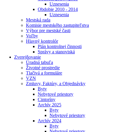
Uznesenia
Obdobie 2010 - 2014
Uznesenia
Mestská rada
Komisie mestského zastupiteľstva
Výbor pre mestské časti
Voľby
Hlavný kontrolór
Plán kontrolnej činnosti
Správy a stanoviská
Zverejňovanie
Úradná tabuľa
Životné prostredie
Tlačivá a formuláre
VZN
Zmluvy, Faktúry, a Objednávky
Byty
Nebytové priestory
Cintoríny
Archív 2025
Byty
Nebytové priestory
Archív 2024
Byty
Nebytové priestory