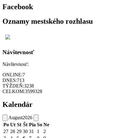
Facebook
Oznamy mestského rozhlasu
Návštevnosť
Návštevnosť:
ONLINE:
7
DNES:
713
TÝŽDEŇ:
3238
CELKOM:
3599328
Kalendár
August
2026
Po
Ut
St
Št
Pia
So
Ne
27
28
29
30
31
1
2