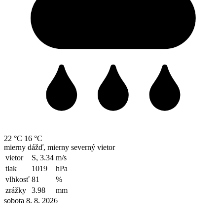
22 °C
16 °C
mierny dážď, mierny severný vietor
vietor
S, 3.34
m/s
tlak
1019
hPa
vlhkosť
81
%
zrážky
3.98
mm
sobota 8. 8. 2026