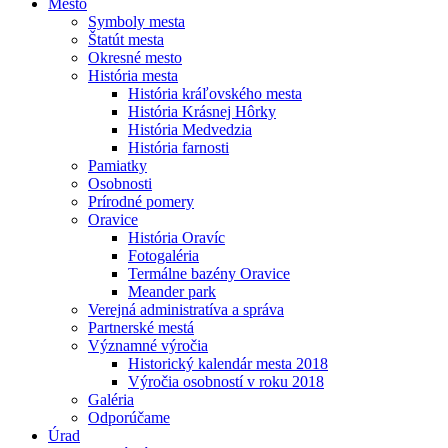
Mesto
Symboly mesta
Štatút mesta
Okresné mesto
História mesta
História kráľovského mesta
História Krásnej Hôrky
História Medvedzia
História farnosti
Pamiatky
Osobnosti
Prírodné pomery
Oravice
História Oravíc
Fotogaléria
Termálne bazény Oravice
Meander park
Verejná administratíva a správa
Partnerské mestá
Významné výročia
Historický kalendár mesta 2018
Výročia osobností v roku 2018
Galéria
Odporúčame
Úrad