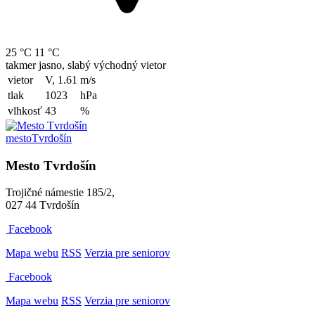
25 °C
11 °C
takmer jasno, slabý východný vietor
vietor
V, 1.61
m/s
tlak
1023
hPa
vlhkosť
43
%
mesto
Tvrdošín
Mesto Tvrdošín
Trojičné námestie 185/2,
027 44 Tvrdošín
Facebook
Mapa webu
RSS
Verzia pre seniorov
Facebook
Mapa webu
RSS
Verzia pre seniorov