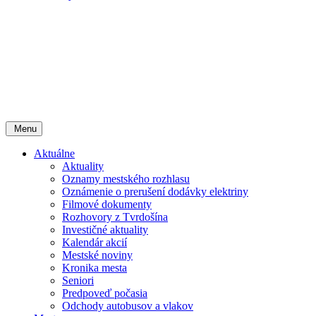
Menu
Aktuálne
Aktuality
Oznamy mestského rozhlasu
Oznámenie o prerušení dodávky elektriny
Filmové dokumenty
Rozhovory z Tvrdošína
Investičné aktuality
Kalendár akcií
Mestské noviny
Kronika mesta
Seniori
Predpoveď počasia
Odchody autobusov a vlakov