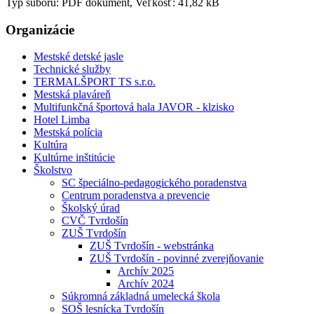
Typ súboru: PDF dokument, Veľkosť: 41,82 kB
Organizácie
Mestské detské jasle
Technické služby
TERMALŠPORT TS s.r.o.
Mestská plaváreň
Multifunkčná športová hala JAVOR - klzisko
Hotel Limba
Mestská polícia
Kultúra
Kultúrne inštitúcie
Školstvo
SC špeciálno-pedagogického poradenstva
Centrum poradenstva a prevencie
Školský úrad
CVČ Tvrdošín
ZUŠ Tvrdošín
ZUŠ Tvrdošín - webstránka
ZUŠ Tvrdošín - povinné zverejňovanie
Archív 2025
Archív 2024
Súkromná základná umelecká škola
SOŠ lesnícka Tvrdošín