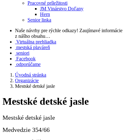
Pracovné príležitosti
JM Vinárstvo Doľany
Hern
Senior linka
Naše návrhy pre rýchle odkazy!
Zaujímavé informácie
z nášho obsahu…
Virtuálna prehliadka
mestská plaváreň
seniori
Facebook
odporúčame
Úvodná stránka
Organizácie
Mestské detské jasle
Mestské detské jasle
Mestské detské jasle
Medvedzie 354/66