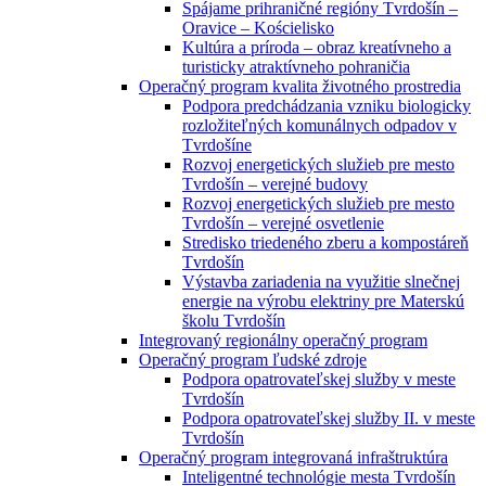
Spájame prihraničné regióny Tvrdošín –
Oravice – Kościelisko
Kultúra a príroda – obraz kreatívneho a
turisticky atraktívneho pohraničia
Operačný program kvalita životného prostredia
Podpora predchádzania vzniku biologicky
rozložiteľných komunálnych odpadov v
Tvrdošíne
Rozvoj energetických služieb pre mesto
Tvrdošín – verejné budovy
Rozvoj energetických služieb pre mesto
Tvrdošín – verejné osvetlenie
Stredisko triedeného zberu a kompostáreň
Tvrdošín
Výstavba zariadenia na využitie slnečnej
energie na výrobu elektriny pre Materskú
školu Tvrdošín
Integrovaný regionálny operačný program
Operačný program ľudské zdroje
Podpora opatrovateľskej služby v meste
Tvrdošín
Podpora opatrovateľskej služby II. v meste
Tvrdošín
Operačný program integrovaná infraštruktúra
Inteligentné technológie mesta Tvrdošín