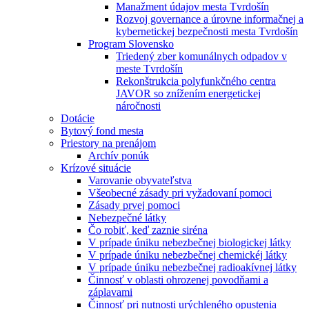
Manažment údajov mesta Tvrdošín
Rozvoj governance a úrovne informačnej a
kybernetickej bezpečnosti mesta Tvrdošín
Program Slovensko
Triedený zber komunálnych odpadov v
meste Tvrdošín
Rekonštrukcia polyfunkčného centra
JAVOR so znížením energetickej
náročnosti
Dotácie
Bytový fond mesta
Priestory na prenájom
Archív ponúk
Krízové situácie
Varovanie obyvateľstva
Všeobecné zásady pri vyžadovaní pomoci
Zásady prvej pomoci
Nebezpečné látky
Čo robiť, keď zaznie siréna
V prípade úniku nebezbečnej biologickej látky
V prípade úniku nebezbečnej chemickéj látky
V prípade úniku nebezbečnej radioakívnej látky
Činnosť v oblasti ohrozenej povodňami a
záplavami
Činnosť pri nutnosti urýchleného opustenia