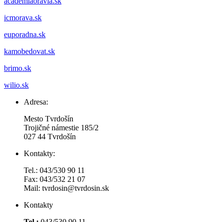
academiaoravia.sk
icmorava.sk
euporadna.sk
kamobedovat.sk
brimo.sk
wilio.sk
Adresa:
Mesto Tvrdošín
Trojičné námestie 185/2
027 44 Tvrdošín
Kontakty:
Tel.: 043/530 90 11
Fax: 043/532 21 07
Mail: tvrdosin@tvrdosin.sk
Kontakty
Tel.:
043/530 90 11