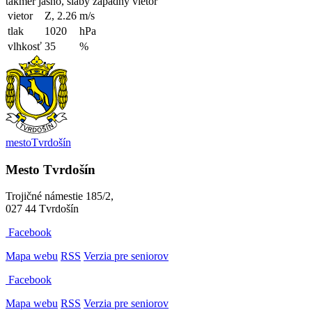
takmer jasno, slabý západný vietor
vietor
Z, 2.26
m/s
tlak
1020
hPa
vlhkosť
35
%
mesto
Tvrdošín
Mesto Tvrdošín
Trojičné námestie 185/2,
027 44 Tvrdošín
Facebook
Mapa webu
RSS
Verzia pre seniorov
Facebook
Mapa webu
RSS
Verzia pre seniorov