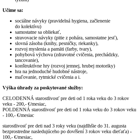
Učíme sa:
sociálne návyky (pravidelná hygiena, začlenenie
do kolektívu)
samostatne sa obliekať,
stravovacie návyky (pitie z pohára, samostatne jesť),
slovná zásoba (knihy, pesničky, riekanky),
rozvoj myslenia a pamäti (farby, tvary),
pohybová výchova (zdravotné cvičenia, prechádzky,
tancovanie),
konštruktívne hry (rozvoj jemnej, hrubej motoriky)
hra na jednoduché hudobné nástroje,
maľovanie, rytmické cvičenia a i.
Výška úhrady za poskytované služby:
CELODENNÁ starostlivosť pre deti od 1 roka veku do 3 rokov
veku - 200,- €/mesiac,
POLDENNÁ starostlivosť pre deti od 1 roka veku do 3 rokov veku
- 100,- €/mesiac
starostlivosť pre deti nad 3 roky veku (najdlhšie do 31. augusta
bezprostredne nasledujúceho po dovŕšení 3 rokov veku dieťaťa) -
100,- €/mesiac,