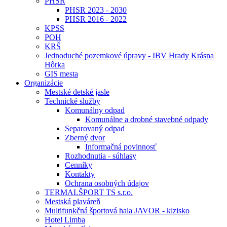
PHSR
PHSR 2023 - 2030
PHSR 2016 - 2022
KPSS
POH
KRŠ
Jednoduché pozemkové úpravy - IBV Hrady Krásna
Hôrka
GIS mesta
Organizácie
Mestské detské jasle
Technické služby
Komunálny odpad
Komunálne a drobné stavebné odpady
Separovaný odpad
Zberný dvor
Informačná povinnosť
Rozhodnutia - súhlasy
Cenníky
Kontakty
Ochrana osobných údajov
TERMALŠPORT TS s.r.o.
Mestská plaváreň
Multifunkčná športová hala JAVOR - klzisko
Hotel Limba