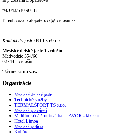
Ing. Zuzana Dopaterová
tel. 043/530 90 18
Email: zuzana.dopaterova@tvrdosin.sk
Kontakt do jaslí
: 0910 363 617
Mestské detské jasle Tvrdošín
Medvedzie 354/66
02744 Tvrdošín
Tešíme sa na vás.
Organizácie
Mestské detské jasle
Technické služby
TERMALŠPORT TS s.r.o.
Mestská plaváreň
Multifunkčná športová hala JAVOR - klzisko
Hotel Limba
Mestská polícia
Kultúra