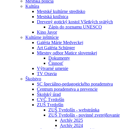
Mestská polícia
Kultúra
Mestské kultúrne stredisko
Mestská knižnica
Drevený gotický kostol Všetkých svätých
Zápis do zoznamu UNESCO
Kino Javor
Kultúrne inštitúcie
Galéria Márie Medveckej
Art Galéria Schürger
Miestny odbor Matice slovenskej
Dokumenty
Činnosť
Výtvarné umenie
TV Oravia
Školstvo
SC špeciálno-pedagogického poradenstva
Centrum poradenstva a prevencie
Školský úrad
CVČ Tvrdošín
ZUŠ Tvrdošín
ZUŠ Tvrdošín - webstránka
ZUŠ Tvrdošín - povinné zverejňovanie
Archív 2025
Archív 2024