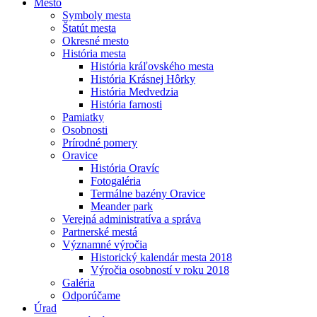
Mesto
Symboly mesta
Štatút mesta
Okresné mesto
História mesta
História kráľovského mesta
História Krásnej Hôrky
História Medvedzia
História farnosti
Pamiatky
Osobnosti
Prírodné pomery
Oravice
História Oravíc
Fotogaléria
Termálne bazény Oravice
Meander park
Verejná administratíva a správa
Partnerské mestá
Významné výročia
Historický kalendár mesta 2018
Výročia osobností v roku 2018
Galéria
Odporúčame
Úrad