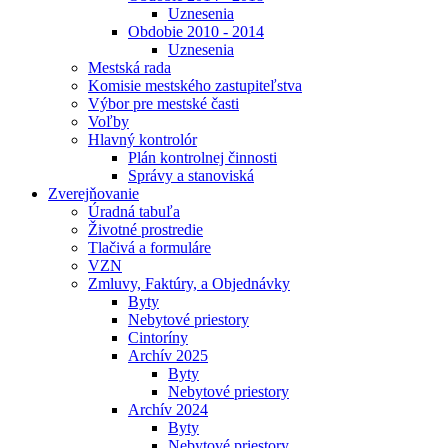
Uznesenia
Obdobie 2010 - 2014
Uznesenia
Mestská rada
Komisie mestského zastupiteľstva
Výbor pre mestské časti
Voľby
Hlavný kontrolór
Plán kontrolnej činnosti
Správy a stanoviská
Zverejňovanie
Úradná tabuľa
Životné prostredie
Tlačivá a formuláre
VZN
Zmluvy, Faktúry, a Objednávky
Byty
Nebytové priestory
Cintoríny
Archív 2025
Byty
Nebytové priestory
Archív 2024
Byty
Nebytové priestory