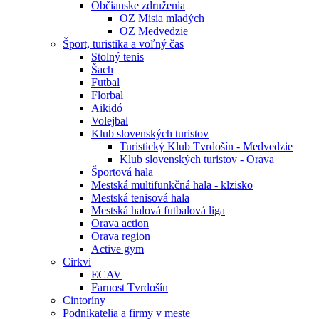
Občianske združenia
OZ Misia mladých
OZ Medvedzie
Šport, turistika a voľný čas
Stolný tenis
Šach
Futbal
Florbal
Aikidó
Volejbal
Klub slovenských turistov
Turistický Klub Tvrdošín - Medvedzie
Klub slovenských turistov - Orava
Športová hala
Mestská multifunkčná hala - klzisko
Mestská tenisová hala
Mestská halová futbalová liga
Orava action
Orava region
Active gym
Cirkvi
ECAV
Farnost Tvrdošín
Cintoríny
Podnikatelia a firmy v meste