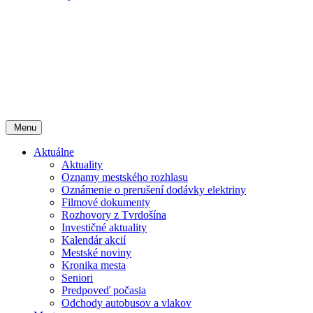
Menu
Aktuálne
Aktuality
Oznamy mestského rozhlasu
Oznámenie o prerušení dodávky elektriny
Filmové dokumenty
Rozhovory z Tvrdošína
Investičné aktuality
Kalendár akcií
Mestské noviny
Kronika mesta
Seniori
Predpoveď počasia
Odchody autobusov a vlakov