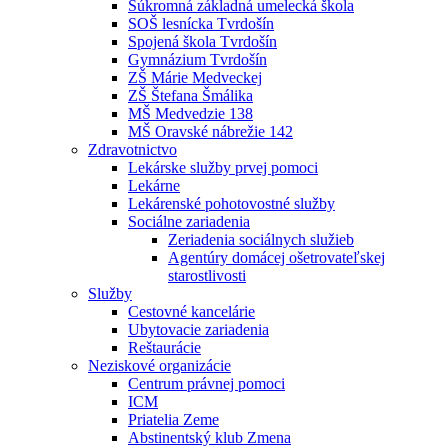
Súkromná základná umelecká škola
SOŠ lesnícka Tvrdošín
Spojená škola Tvrdošín
Gymnázium Tvrdošín
ZŠ Márie Medveckej
ZŠ Štefana Šmálika
MŠ Medvedzie 138
MŠ Oravské nábrežie 142
Zdravotnictvo
Lekárske služby prvej pomoci
Lekárne
Lekárenské pohotovostné služby
Sociálne zariadenia
Zeriadenia sociálnych služieb
Agentúry domácej ošetrovateľskej
starostlivosti
Služby
Cestovné kancelárie
Ubytovacie zariadenia
Reštaurácie
Neziskové organizácie
Centrum právnej pomoci
ICM
Priatelia Zeme
Abstinentský klub Zmena