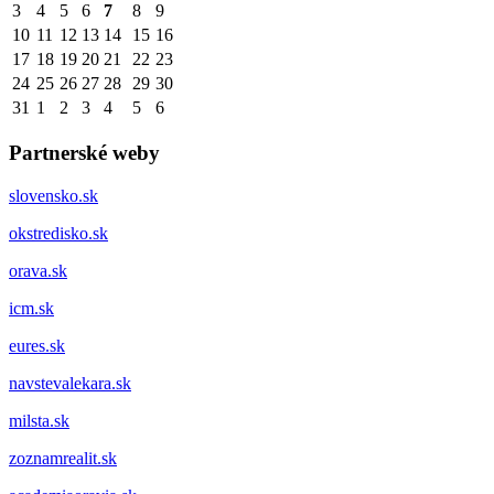
3
4
5
6
7
8
9
10
11
12
13
14
15
16
17
18
19
20
21
22
23
24
25
26
27
28
29
30
31
1
2
3
4
5
6
Partnerské weby
slovensko.sk
okstredisko.sk
orava.sk
icm.sk
eures.sk
navstevalekara.sk
milsta.sk
zoznamrealit.sk