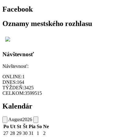
Facebook
Oznamy mestského rozhlasu
Návštevnosť
Návštevnosť:
ONLINE:
1
DNES:
164
TÝŽDEŇ:
3425
CELKOM:
3599515
Kalendár
August
2026
Po
Ut
St
Št
Pia
So
Ne
27
28
29
30
31
1
2