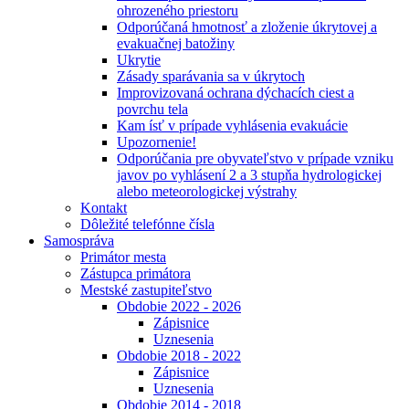
ohrozeného priestoru
Odporúčaná hmotnosť a zloženie úkrytovej a
evakuačnej batožiny
Ukrytie
Zásady sparávania sa v úkrytoch
Improvizovaná ochrana dýchacích ciest a
povrchu tela
Kam ísť v prípade vyhlásenia evakuácie
Upozornenie!
Odporúčania pre obyvateľstvo v prípade vzniku
javov po vyhlásení 2 a 3 stupňa hydrologickej
alebo meteorologickej výstrahy
Kontakt
Dôležité telefónne čísla
Samospráva
Primátor mesta
Zástupca primátora
Mestské zastupiteľstvo
Obdobie 2022 - 2026
Zápisnice
Uznesenia
Obdobie 2018 - 2022
Zápisnice
Uznesenia
Obdobie 2014 - 2018