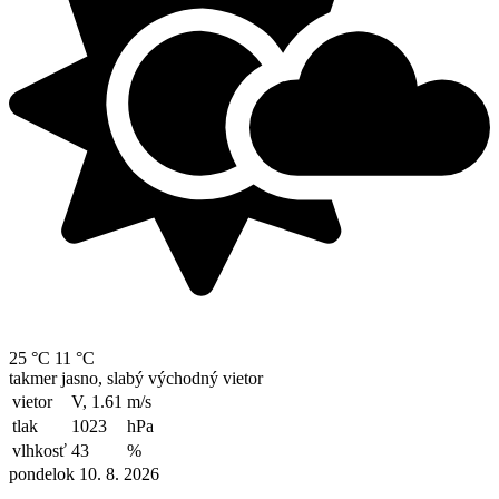
25 °C
11 °C
takmer jasno, slabý východný vietor
vietor
V, 1.61
m/s
tlak
1023
hPa
vlhkosť
43
%
pondelok 10. 8. 2026