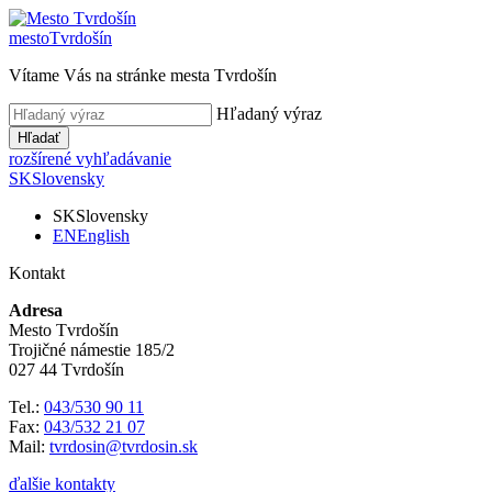
mesto
Tvrdošín
Vítame Vás na stránke mesta Tvrdošín
Hľadaný výraz
Hľadať
rozšírené vyhľadávanie
SK
Slovensky
SK
Slovensky
EN
English
Kontakt
Adresa
Mesto Tvrdošín
Trojičné námestie 185/2
027 44 Tvrdošín
Tel.:
043/530 90 11
Fax:
043/532 21 07
Mail:
tvrdosin@tvrdosin.sk
ďalšie kontakty