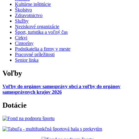
Kultúrne inštitúcie
Školstvo
Zdravotnictvo
Služby
Neziskové organizácie
Šport, turistika a voľný čas
Cirkvi
Cintoríny
Podnikatelia a firmy v meste
Pracovné príležitosti
Senior linka
Voľby
Voľby do orgánov samosprávy obcí a voľby do orgánov
samosprávnych krajov 2026
Dotácie