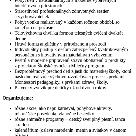
Pobyt detí v nadštandartných a moderne vybavených
interiérových priestoroch
Starostlivosť profesionálnych zdravotných sestier
a vychovávateliek
Pobyt vonku realizovaný v každom ročnom období, so
zreteľom na počasie
Telovýchovná chvíľka formou telesných cvičení dvakrát
denne
Hravá forma angličtiny v prirodzenom prostredí
Individuálny prístup k deťom zabezpečený kvalifikovaným
personálom s inovatívnym materiálnym vybavením
Pestrú a moderne pripravenú stravu obohatenú o produkty
z projektov Školské ovocie a Mliečny program
Bezproblémový prechod detí z jaslí do materskej školy, ktorá
následne realizuje výchovno-vzdelávací proces s prvkami
Montessori pedagogiky, s prvkami zdravej školy,
Plavecký výcvik pre detičky už od dvoch rokov
Organizujeme:
rôzne akcie, ako napr. karneval, pohybové aktivity,
mikulášske posedenia, vianočné besiedky
rôzne animačné programy – detský svet plný piesní, tanca
a radosti
kalendárium (oslava narodenín, menín a sviatkov v danom
týždni)