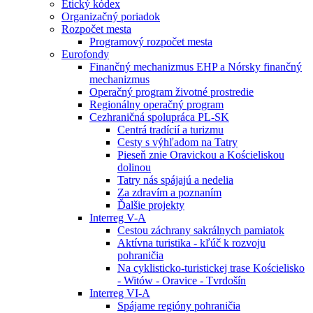
Etický kódex
Organizačný poriadok
Rozpočet mesta
Programový rozpočet mesta
Eurofondy
Finančný mechanizmus EHP a Nórsky finančný
mechanizmus
Operačný program životné prostredie
Regionálny operačný program
Cezhraničná spolupráca PL-SK
Centrá tradícií a turizmu
Cesty s výhľadom na Tatry
Pieseň znie Oravickou a Kościeliskou
dolinou
Tatry nás spájajú a nedelia
Za zdravím a poznaním
Ďalšie projekty
Interreg V-A
Cestou záchrany sakrálnych pamiatok
Aktívna turistika - kľúč k rozvoju
pohraničia
Na cyklisticko-turistickej trase Kościelisko
- Witów - Oravice - Tvrdošín
Interreg VI-A
Spájame regióny pohraničia